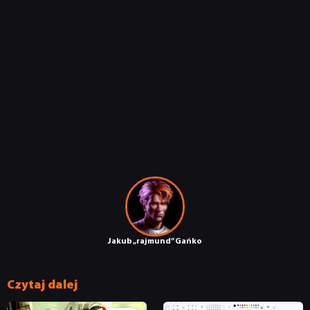
RECENZJE
PUBLICYSTYKA
KULTURA
RETRO
TECHNOLOGIE
DYSKUSJE
Jakub „rajmund” Gańko
Czytaj dalej
JUŻ GRALIŚMY