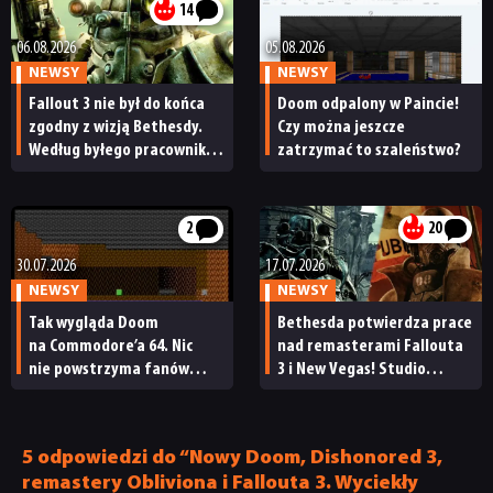
14
SKLEP
06.08.2026
05.08.2026
NEWSY
NEWSY
Fallout 3 nie był do końca
Doom odpalony w Paincie!
zgodny z wizją Bethesdy.
Czy można jeszcze
Według byłego pracownika
zatrzymać to szaleństwo?
studia remaster może
to naprawić
2
20
30.07.2026
17.07.2026
NEWSY
NEWSY
Tak wygląda Doom
Bethesda potwierdza prace
na Commodore’a 64. Nic
nad remasterami Fallouta
nie powstrzyma fanów
3 i New Vegas! Studio
przed stworzeniem
odniosło się też do The
kolejnych portów gry
Elder Scrolls 6 i ujawniło
masę planów na przyszłość
5 odpowiedzi do “Nowy Doom, Dishonored 3,
remastery Obliviona i Fallouta 3. Wyciekły