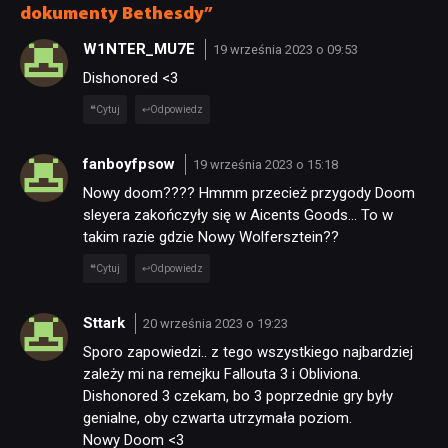
dokumenty Bethesdy”
W1NTER_MU7E
19 września 2023 o 09:53
Dishonored <3
Cytuj
Odpowiedz
fanboyfpsow
19 września 2023 o 15:18
Nowy doom???? Hmmm przecież przygody Doom
sleyera zakończyły się w Aicents Goods… To w
takim razie gdzie Nowy Wolfersztein??
Cytuj
Odpowiedz
Sttark
20 września 2023 o 19:23
Sporo zapowiedzi.. z tego wszystkiego najbardziej
zależy mi na remejku Fallouta 3 i Obliviona.
Dishonored 3 czekam, bo 3 poprzednie gry były
genialne, oby czwarta utrzymała poziom.
Nowy Doom <3