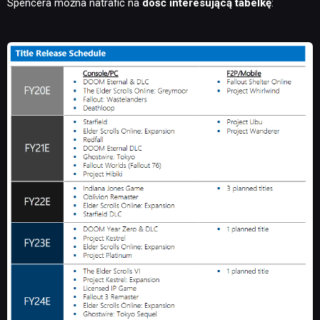
Spencera można natrafić na
dość interesującą tabelkę
: