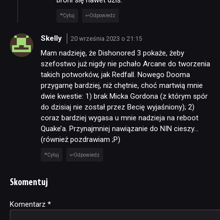
broni się nawet dziś.
Cytuj
Odpowiedz
Skelly
20 września 2023 o 21:15
Mam nadzieję, że Dishonored 3 pokaże, żeby
szefostwo już nigdy nie pchało Arcane do tworzenia
takich potworków, jak Redfall. Nowego Dooma
przygarnę bardziej, niż chętnie, choć martwią mnie
dwie kwestie: 1) brak Micka Gordona (z którym spór
do dzisiaj nie został przez Becię wyjaśniony); 2)
coraz bardziej wygasa u mnie nadzieja na reboot
Quake’a. Przynajmniej nawiązanie do NIN cieszy…
(również pozdrawiam ;P)
Cytuj
Odpowiedz
Skomentuj
Komentarz
Alternative:
*