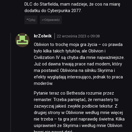
DLC do Starfielda, mam nadzieje, że cos na miarę
dodatku do Cyberpunka 2077.
Cytuj
Odpowiedz
krZolwik
22 września 2023 o 09:08
Oblivion to trochę moja gra życia – co prawda
było kilka takich tytułów, ale Oblivion i
Civilization IV są chyba dla mnie najważniejsze.
Już od dawna trwają prace nad modem, który
ma postawić Obliviona na silniku Skyrima i
efekty wyglądają interesująco, jednak to praca
moderów.
Pytanie teraz co Bethesda rozumie przez
remaster. Trzeba pamiętać, że remastery to
zazwyczaj jakieś zwykłe podbicie tekstur. Z
drugiej strony w Oblivionie według mnie więcej
nie trzeba – ta gra jest naprawdę świetna. Kilka
usprawnień ze Skyrima i według mnie Oblivion