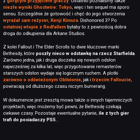
z
gorącym przyjęciem graczy
. Ostatnio poznaliśmy także
niezłe wyniki Ghostwire: Tokyo
, więc i ten sequel ma sporo
sensu. Szczególnie że gotowość i chęć do jego stworzenia
wyrażał sam reżyser, Kenji Kimura
. Dishonored 3? Po
ostatniej wtopie z Redfallem
byłaby to z pewnością dobra
droga do odkupienia dla Arkane Studios.
Z kolei Fallout i The Elder Scrolls to dwie kluczowe marki
Bethesdy, które
poszły nieco w odstawkę na rzecz Starfielda
.
Zarówno jedna, jak i druga doczeka się nowych odsłon
najwcześniej za kilka lat, więc przygotowanie remasterów
starszych odsłon wydaje się logicznym ruchem. A plotki
zarówno o odświeżonym Oblivionie
, jak i
trzecim Falloucie
,
powracają od dłuższego czasu niczym bumerang.
W dokumencie jest zresztą mowa także o innych tajemniczych
projektach, więc możemy być pewni, że Bethesdę czekają
ciekawe czasy. Pozostaje ewentualne pytanie,
ile z tych gier
trafi do posiadaczy PS5
…
NEWSY